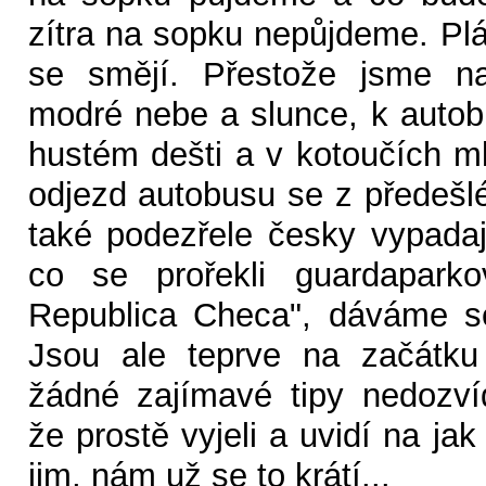
zítra na sopku nepůjdeme. P
se smějí. Přestože jsme na
modré nebe a slunce, k auto
hustém dešti a v kotoučích ml
odjezd autobusu se z předešlé
také podezřele česky vypadají
co se prořekli guardaparko
Republica Checa", dáváme se
Jsou ale teprve na začátku
žádné zajímavé tipy nedozv
že prostě vyjeli a uvidí na ja
jim, nám už se to krátí...