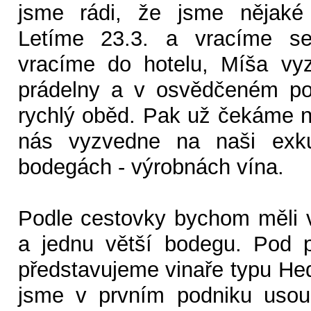
jsme rádi, že jsme nějaké 
Letíme 23.3. a vracíme s
vracíme do hotelu, Míša vy
prádelny a v osvědčeném po
rychlý oběd. Pak už čekáme n
nás vyzvedne na naši exku
bodegách - výrobnách vína.
Podle cestovky bychom měli 
a jednu větší bodegu. Pod 
představujeme vinaře typu Hed
jsme v prvním podniku usoud