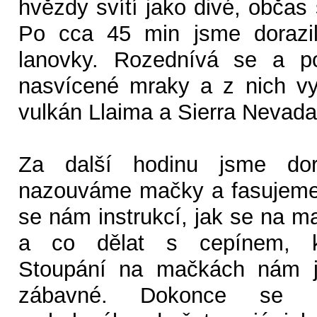
hvězdy svítí jako divé, občas
Po cca 45 min jsme dorazili
lanovky. Rozednívá se a p
nasvícené mraky a z nich vy
vulkán Llaima a Sierra Nevada
Za další hodinu jsme dor
nazouváme mačky a fasujeme
se nám instrukcí, jak se na 
a co dělat s cepínem, 
Stoupání na mačkách nám jd
zábavné. Dokonce se h