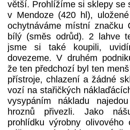
větší. Prohlížíme si sklepy se 
v Mendoze (420 hl), uložené
ochytnáváme místní značku C
bílý (směs odrůd). 2 lahve 
jsme si také koupili, uvi
dovezeme. V druhém podniku
že ten předchozí byl ten menš
přístroje, chlazení a žádné s
vozí na stařičkých náklaďácíc
vysypáním nákladu najedou
hroznů přivezli. Jako ná
prohlídku výrobny olivového