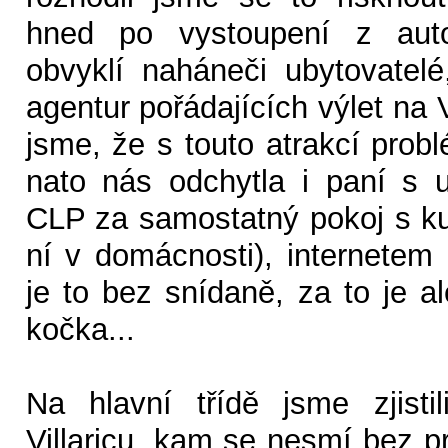
hned po vystoupení z auto
obvyklí naháneči ubytovatel
agentur pořádajících výlet na V
jsme, že s touto atrakcí pro
nato nás odchytla i paní s 
CLP za samostatný pokoj s ku
ní v domácnosti), internetem
je to bez snídaně, za to je a
kočka...
Na hlavní třídě jsme zjisti
Villaricu, kam se nesmí bez p