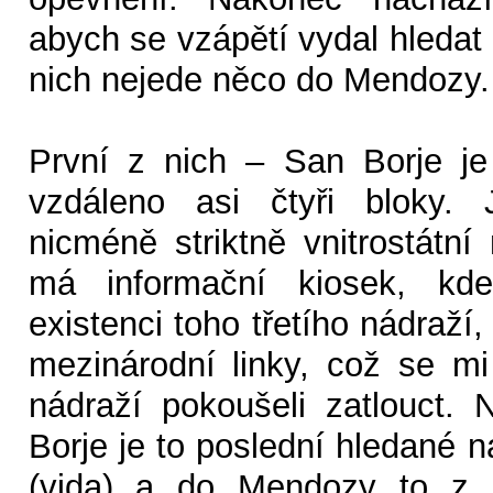
abych se vzápětí vydal hledat i 
nich nejede něco do Mendozy.
První z nich – San Borje j
vzdáleno asi čtyři bloky. 
nicméně striktně vnitrostátní
má informační kiosek, kde
existenci toho třetího nádraží,
mezinárodní linky, což se m
nádraží pokoušeli zatlouct.
Borje je to poslední hledané 
(vida) a do Mendozy to z n