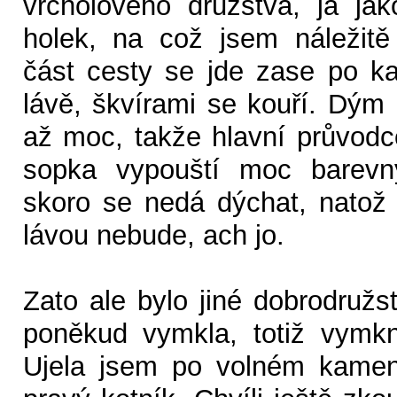
vrcholového družstva, já ja
holek, na což jsem náležitě
část cesty se jde zase po k
lávě, škvírami se kouří. Dým
až moc, takže hlavní průvodce
sopka vypouští moc barev
skoro se nedá dýchat, natož 
lávou nebude, ach jo.
Zato ale bylo jiné dobrodružs
poněkud vymkla, totiž vymkn
Ujela jsem po volném kamen