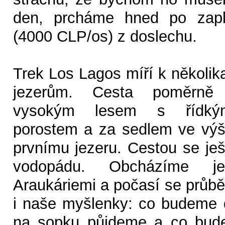
den, prcháme hned po zapl
(4000 CLP/os) z doslechu.
Trek Los Lagos míří k několi
jezerům. Cesta poměrně
vysokým lesem s řídk
porostem a za sedlem ve výš
prvnímu jezeru. Cestou se je
vodopádu. Obcházíme je
Araukáriemi a počasí se průb
i naše myšlenky: co budeme d
na sopku půjdeme a co bude