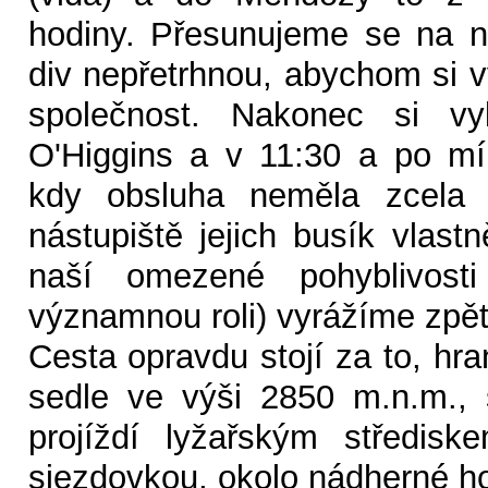
hodiny. Přesunujeme se na n
div nepřetrhnou, abychom si vy
společnost. Nakonec si vy
O'Higgins a v 11:30 a po mír
kdy obsluha neměla zcela 
nástupiště jejich busík vlastn
naší omezené pohyblivost
významnou roli) vyrážíme zpět
Cesta opravdu stojí za to, hr
sedle ve výši 2850 m.n.m., si
projíždí lyžařským středis
sjezdovkou, okolo nádherné ho