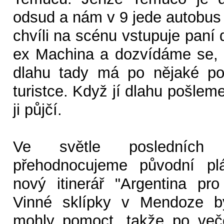
odsud a nám v 9 jede autobus 
chvíli na scénu vstupuje paní
ex Machina a dozvídáme se, 
dlahu tady má po nějaké po
turistce. Když jí dlahu pošlem
ji půjčí.
Ve světle posledních 
přehodnocujeme původní pl
nový itinerář "Argentina pr
Vinné sklípky v Mendoze 
mohly pomoct, takže po več