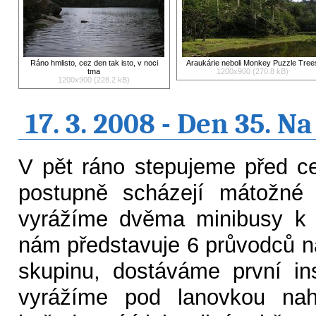
Ráno hmlisto, cez den tak isto, v noci
Araukárie neboli Monkey Puzzle Tree
tma
1200x900 (270.8 kB)
1200x900 (228.2 kB)
17. 3. 2008 - Den 35. N
V pět ráno stepujeme před c
postupně scházejí mátožné 
vyrážíme dvěma minibusy k 
nám představuje 6 průvodců n
skupinu, dostáváme první in
vyrážíme pod lanovkou naho