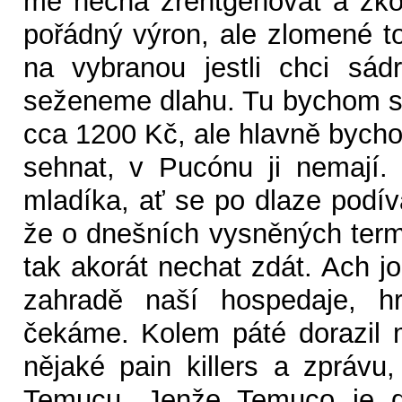
mě nechá zrentgenovat a zkon
pořádný výron, ale zlomené t
na vybranou jestli chci sádr
seženeme dlahu. Tu bychom si
cca 1200 Kč, ale hlavně bycho
sehnat, v Pucónu ji nemají.
mladíka, ať se po dlaze podív
že o dnešních vysněných ter
tak akorát nechat zdát. Ach j
zahradě naší hospedaje, h
čekáme. Kolem páté dorazil 
nějaké pain killers a zprávu
Temucu. Jenže Temuco je d