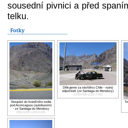
sousední pivnici a před spaní
telku.
Fotky
Děkujeme za návštěvu Chile - nutný
odpočinek (ze Santiaga do Mendozy)
1200x900 (263.3 kB)
Stoupání do hraničního sedla
Te
pod Aconcaguou (autobusem)
- ze Santiaga do Mendozy
900x1200 (268.8 kB)