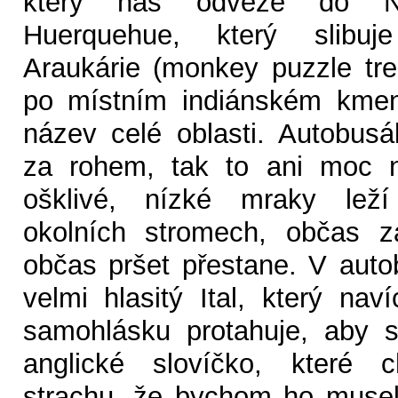
který nás odveze do Ná
Huerquehue, který slibuj
Araukárie (monkey puzzle tr
po místním indiánském kmeni
název celé oblasti. Autobus
za rohem, tak to ani moc n
ošklivé, nízké mraky lež
okolních stromech, občas z
občas pršet přestane. V aut
velmi hlasitý Ital, který na
samohlásku protahuje, aby s
anglické slovíčko, které 
strachu, že bychom ho musel