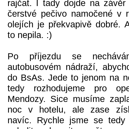
rajčat. I tady dojde na závě
čerstvé pečivo namočené v r
olejích je překvapivě dobré.
to nepila. :)
Po příjezdu se nechává
autobusovém nádraží, abychom
do BsAs. Jede to jenom na n
tedy rozhodujeme pro oper
Mendozy. Sice musíme zaplat
noc v hotelu, ale zase zí
navíc. Rychle jsme se tedy v