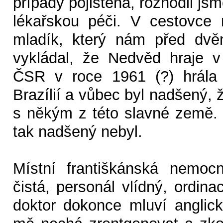
případy pojištěná, rozhodli jsm
lékařskou péči. V cestovce 
mladík, který nám před dv
vykládal, že Nedvěd hraje 
ČSR v roce 1961 (?) hrála 
Brazílií a vůbec byl nadšený,
s někým z této slavné země.
tak nadšený nebyl.
Místní františkánská nemocn
čistá, personál vlídný, ordin
doktor dokonce mluví anglic