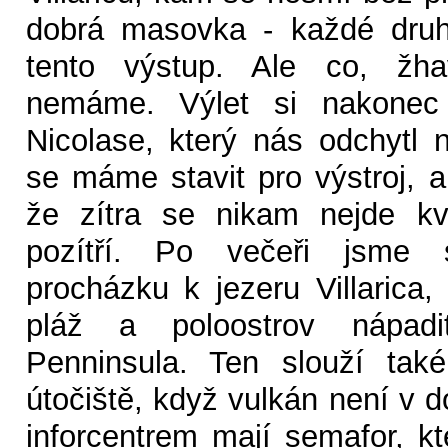
dobrá masovka - každé druh
tento výstup. Ale co, žh
nemáme. Výlet si nakonec
Nicolase, který nás odchytl 
se máme stavit pro výstroj, 
že zítra se nikam nejde kv
pozítří. Po večeři jsme s
procházku k jezeru Villarica
pláž a poloostrov nápadi
Penninsula. Ten slouží tak
útočiště, když vulkán není v 
inforcentrem mají semafor, kt