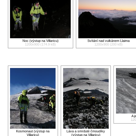
Noc (výstup na Villaricu)
Svítání nad vulkánem Llaima
1200x900 (174.9 kB)
1200x900 (200 kB)
A j
120
Kosmonaut (výstup na
Láva a smrduté čmoudíky
Villaricu)
(výstup na Villaricu)