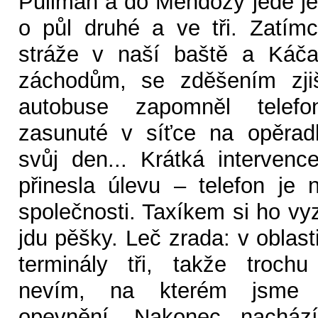
Pullman a do Mendozy jede je
o půl druhé a ve tři. Zatímc
stráže v naší baště a Káča
záchodům, se zděšením zjiš
autobuse zapomněl telefo
zasunuté v síťce na opěra
svůj den... Krátká interven
přinesla úlevu – telefon je n
společnosti. Taxíkem si ho v
jdu pěšky. Leč zrada: v oblas
terminály tři, takže troch
nevím, na kterém jsme 
opevnění. Nakonec nacház