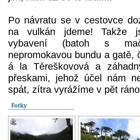
Po návratu se v cestovce do
na vulkán jdeme! Takže j
vybavení (batoh s mač
nepromokavou bundu a gatě, č
á la Těreškovová a záhadn
přeskami, jehož účel nám ne
spát, zítra vyrážíme v pět ráno
Fotky