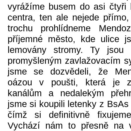
vyrážíme busem do asi čtyři
centra, ten ale nejede přímo,
trochu prohlídneme Mendo
příjemné město, kde ulice j
lemovány stromy. Ty jsou
promyšleným zavlažovacím s
jsme se dozvědeli, že Men
oázou v poušti, která je z
kanálům a nedalekým přeh
jsme si koupili letenky z BsAs
čímž si definitivně fixujem
Vychází nám to přesně na v