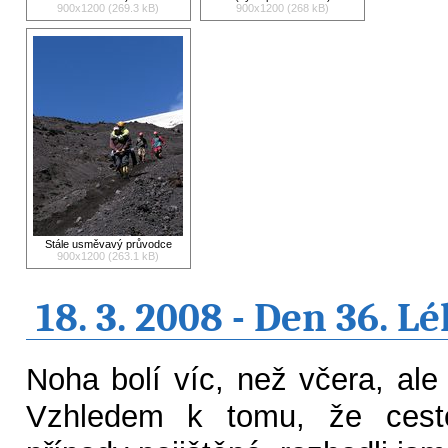
900x1200 (269.3 kB)
900x1200 (268 kB)
Stále usměvavý průvodce
900x1200 (263.1 kB)
18. 3. 2008 - Den 36. L
Noha bolí víc, než včera, ale
Vzhledem k tomu, že cest