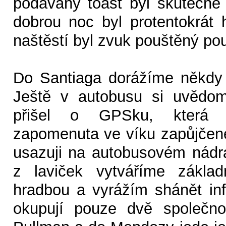
podávaný toast byl skutečně
dobrou noc byl protentokrát 
naštěstí byl zvuk pouštěný po
Do Santiaga dorážíme někdy
Ještě v autobusu si uvědom
přišel o GPSku, která n
zapomenuta ve víku zapůjčen
usazuji na autobusovém nádr
z laviček vytváříme zákla
hradbou a vyrážím shánět in
okupují pouze dvě společno