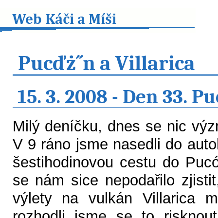
Pucďż˝n a Villarica
15. 3. 2008 - Den 33. P
Milý deníčku, dnes se nic vý
V 9 ráno jsme nasedli do auto
šestihodinovou cestu do Puc
se nám sice nepodařilo zjisti
výlety na vulkán Villarica 
rozhodli jsme se to riskno