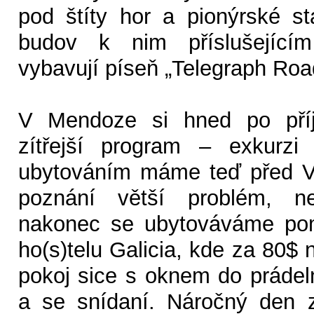
pod štíty hor a pionýrské s
budov k nim příslušející
vybavují píseň „Telegraph Roa
V Mendoze si hned po příj
zítřejší program – exkurzi
ubytováním máme teď před V
poznání větší problém, n
nakonec se ubytováváme pom
ho(s)telu Galicia, kde za 80$
pokoj sice s oknem do prádeln
a se snídaní. Náročný den 