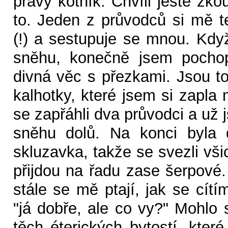
pravý kotník. Chvíli ještě zkou
to. Jeden z průvodců si mě 
(!) a sestupuje se mnou. Když
sněhu, konečně jsem pochop
divná věc s přezkami. Jsou t
kalhotky, které jsem si zapla
se zapřáhli dva průvodci a už j
sněhu dolů. Na konci byla 
skluzavka, takže se svezli vš
přijdou na řadu zase šerpové.
stále se mě ptají, jak se cít
"já dobře, ale co vy?" Mohlo 
těch éterických bytostí, kter